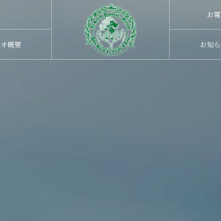
お電
ジオ概要
お知ら