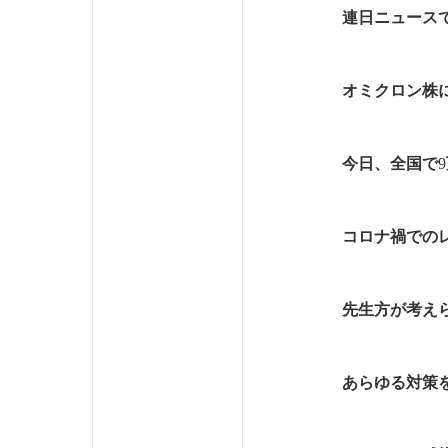
連日ニュース
オミクロン株
今日、全国で
9
コロナ禍での
先生方が考え
あらゆる対策