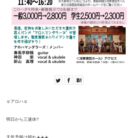
☺︎アロハ☺︎
明日から三連休‼️
天気予報は晴れ☀️☀️☀️